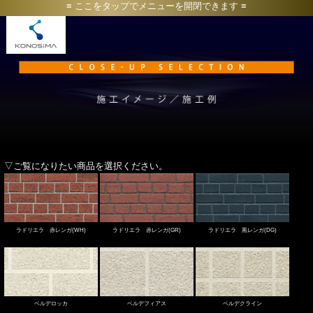
TOP
ラドリエラ赤レンガ(WH)
ラドリエラ赤レンガ(GR)
ラドリエラ黒レンガ(DG)
ベルデロッカ
ベルデフィアス
ベルデクライン
施工イメージ／施工例
カタログ請求
お問い合わせ
▽ご覧になりたい商品を選択ください。
HOME
このサイトについて
ラドリエラ 赤レンガ(WH)
ラドリエラ 赤レンガ(GR)
ラドリエラ 黒レンガ(DG)
ベルデロッカ
ベルデフィアス
ベルデクライン